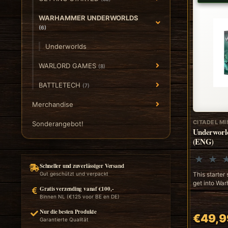
WARHAMMER UNDERWORLDS
(6)
Underworlds
WARLORD GAMES
(8)
BATTLETECH
(7)
Merchandise
CITADEL MI
Sonderangebot!
Underworld
(ENG)
Schneller und zuverlässiger Versand
This starter 
Gut geschützt und verpackt
get into Wa
Gratis verzending vanaf €100,-
Binnen NL (€125 voor BE en DE)
Nur die besten Produkte
€49,9
Garantierte Qualität