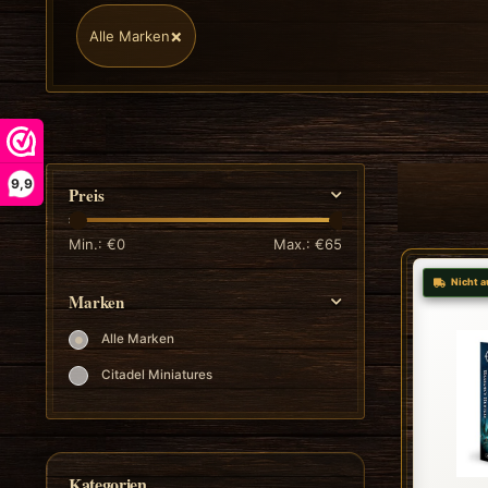
×
Alle Marken
9,9
Preis
Min.: €
0
Max.: €
65
Nicht a
Marken
Alle Marken
Citadel Miniatures
Kategorien