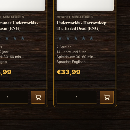
L MINIATURES
CITADEL MINIATURES
mmer Underworlds -
Underworlds - Harrowdeep:
hasm (ENG)
The Exiled Dead (ENG)
rs
2 Spieler
2 jaar
14 Jahre und älter
jd: 30-60 min
Spieldauer: 30-60 min
ngels
Sprache: Englisch..
,99
€33,99