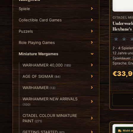
Spiele
CITADEL MI
Collectible Card Games
Underworl
Hexbane's
Puzzels
Role Playing Games
2 - 4 Spieler
12 Jahre und
Miniature Wargames
Spieldauer:
Sprache: Eng
WARHAMMER 40,000
(185)
€33,9
AGE OF SIGMAR
(84)
WARHAMMER
(13)
WARHAMMER NEW ARRIVALS
(100)
CITADEL COLOUR MINIATURE
PAINT
(271)
Nicht a
GETTING STARTED
(82)