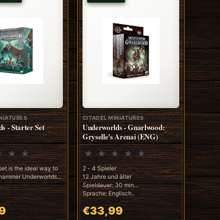
NIATURES
CITADEL MINIATURES
s - Starter Set
Underworlds - Gnarlwood:
Gryselle's Arenai (ENG)
set is the ideal way to
2 - 4 Spieler
rhammer Underworlds...
12 Jahre und älter
Spieldauer: 30 min
Sprache: Englisch..
9
€33,99