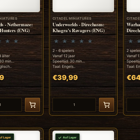
NIATURES
CITADEL MINIATURES
CITADE
ds - Nethermaze:
Underworlds - Direchasm:
Warha
 Hunters (ENG)
Khagra's Ravagers (ENG)
Direc
2 - 6 spelers
2 spele
 älter
Vanaf 12 jaar
Vanaf 1
 30 min
Speeltijd: 30 min
Speelti
lisch..
Taal: Engels..
Taal: E
9
€39,99
€64
uf Lager
Auf Lager