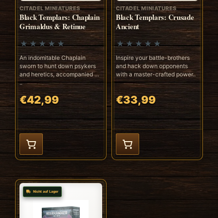
CITADEL MINIATURES
CITADEL MINIATURES
Black Templars: Chaplain
Black Templars: Crusade
Grimaldus & Retinue
Ancient
An indomitable Chaplain
Inspire your battle-brothers
sworn to hunt down psykers
and hack down opponents
and heretics, accompanied by
with a master-crafted power..
..
€42,99
€33,99
Nicht auf Lager