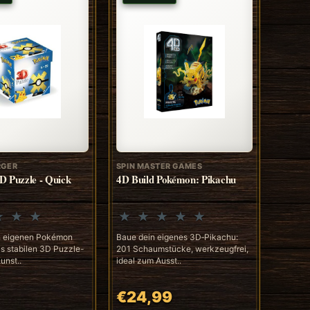
RGER
SPIN MASTER GAMES
 Puzzle - Quick
4D Build Pokémon: Pikachu
n eigenen Pokémon
Baue dein eigenes 3D‑Pikachu:
ls stabilen 3D Puzzle-
201 Schaumstücke, werkzeugfrei,
unst..
ideal zum Ausst..
€24,99