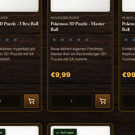
RGER
RAVENSBURGER
WAND 
 Puzzle - Ultra Ball
Pokémon 3D Puzzle - Master
Pokémo
Ball
Ball
kémon Hyperball als
Baue deinen eigenen Pokémon
Entdec
r 3D-Puzzle mit 54
Master Ball als Ravensburger 3D-
Replica
tstof..
Puzzle mit 54 numme..
hochwert
€9,99
€99
er
Auf Lager