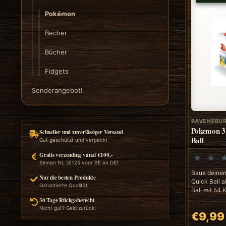
Pokémon
Becher
Bücher
Fidgets
Sonderangebot!
RAVENSBU
Pokemon 3D
Schneller und zuverlässiger Versand
Ball
Gut geschützt und verpackt
Gratis verzending vanaf €100,-
Binnen NL (€125 voor BE en DE)
Baue deine
Nur die besten Produkte
Quick Ball a
Garantierte Qualität
Ball mit 54 K
30 Tage Rückgaberecht
Nicht gut? Geld zurück!
€9,99