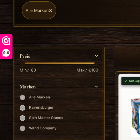
×
Alle Marken
9,9
Preis
Min.: €
0
Max.: €
100
Auf Lag
Marken
Alle Marken
Ravensburger
Spin Master Games
Wand Company