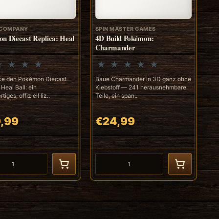
COMPANY
SPIN MASTER GAMES
n Diecast Replica: Heal
4D Build Pokémon:
Charmander
ke den Pokémon Diecast
Baue Charmander in 3D ganz ohne
 Heal Ball: ein
Klebstoff — 241 herausnehmbare
iges, offiziell liz..
Teile, ein span..
,99
€24,99