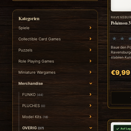
Kategorien
RAVENSBU
Pokémon 3D
Spiele
Collectible Card Games
Baue den Po
Puzzels
Ravensburge
stabilen Kuns
Role Playing Games
€9,99
Miniature Wargames
Merchandise
FUNKO
(44)
PLUCHES
(0)
Model Kits
(18)
OVERIG
(37)
Auf Lag