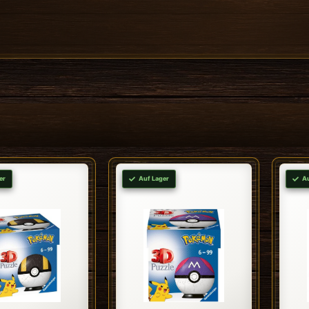
er
Auf Lager
A