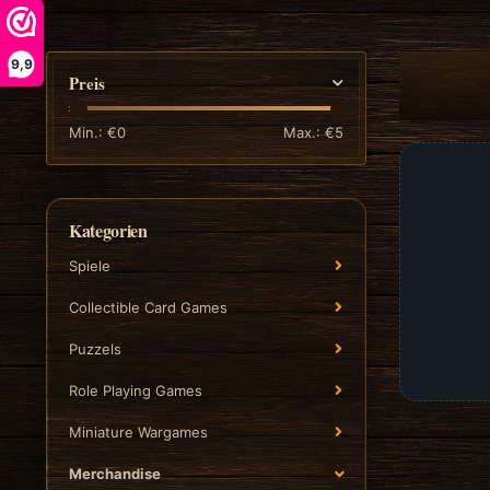
9,9
Preis
Min.: €
0
Max.: €
5
Kategorien
Spiele
Collectible Card Games
Puzzels
Role Playing Games
Miniature Wargames
Merchandise