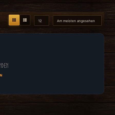
nden
EN