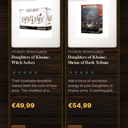
CITADEL MINIATURES
CITADEL MINIATURES
Daughters of Khaine:
Daughters of Khaine:
Witch Aelves
Shrine of Dark Tribute
Their insatiable bloodlust
Add a locus of sorcerous
makes them the core of their
energy to your Daughters of
army. The cruellest of a..
Khaine army. A swirling poo..
€49,99
€54,99