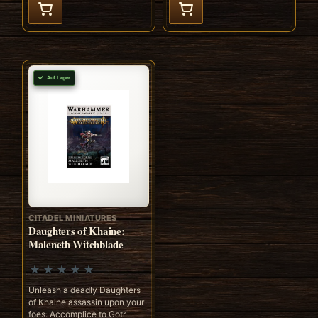
Auf Lager
CITADEL MINIATURES
Daughters of Khaine:
Maleneth Witchblade
Unleash a deadly Daughters
of Khaine assassin upon your
foes. Accomplice to Gotr..