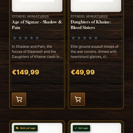
CITADEL MINIATURES
CITADEL MINIATURES
Age of Sigmar - Shadow &
Daughters of Khaine:
Pain
Blood Sisters
In Shadow and Pain, the
Elite ground assault troops of
forces of Slaanesh and the
the war covens. Armed with
Daughters of Khaine clash in ..
heartshard glaives, cl..
€149,99
€49,99
Nicht auf Lager
Auf Lager