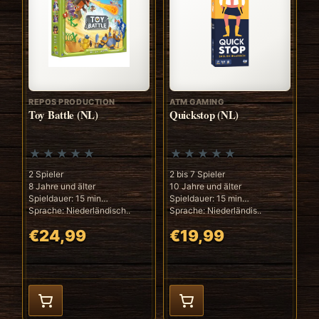
REPOS PRODUCTION
ATM GAMING
Toy Battle (NL)
Quickstop (NL)
2 Spieler
2 bis 7 Spieler
8 Jahre und älter
10 Jahre und älter
Spieldauer: 15 min
Spieldauer: 15 min
Sprache: Niederländisch..
Sprache: Niederländis..
€24,99
€19,99