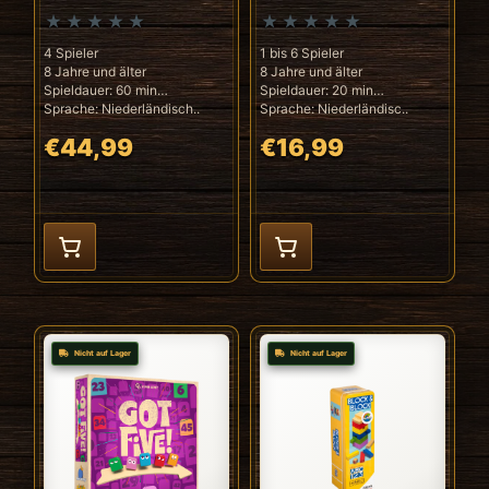
4 Spieler
1 bis 6 Spieler
8 Jahre und älter
8 Jahre und älter
Spieldauer: 60 min
Spieldauer: 20 min
Sprache: Niederländisch..
Sprache: Niederländisc..
€44,99
€16,99
Nicht auf Lager
Nicht auf Lager