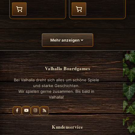
Mehr anzeigen
Valhalla Boardgames
Bei Valhalla dreht sich alles um schöne Spiele
und starke Geschichten.
Wir spielen gerne zusammen. Bis bald in
Valhalla!
Kundenservice