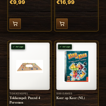
€9,99
€16,99
Auf Lager
Auf Lager
TOKKENSPEL
999 GAMES
Tokkenspel: Puzzel 4
Keer op Keer (NL)
Personen