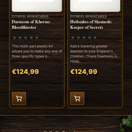
CITADEL MINIATURES
CITADEL MINIATURES
Daemons of Khorne:
Hedonites of Slaanesh:
Bloodthirster
Keeper of Secrets
This multi-part plastic kit
Add a towering greater
allows you to make any one of
daemon to your Emperor's
three specific types o..
Children, Chaos Daemons, or
Hedo..
€124,99
€124,99