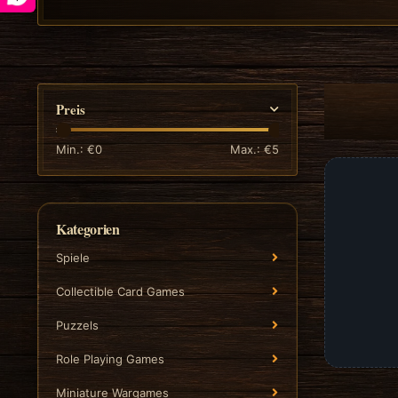
Preis
Min.: €
0
Max.: €
5
Kategorien
Spiele
Collectible Card Games
Puzzels
Role Playing Games
Miniature Wargames