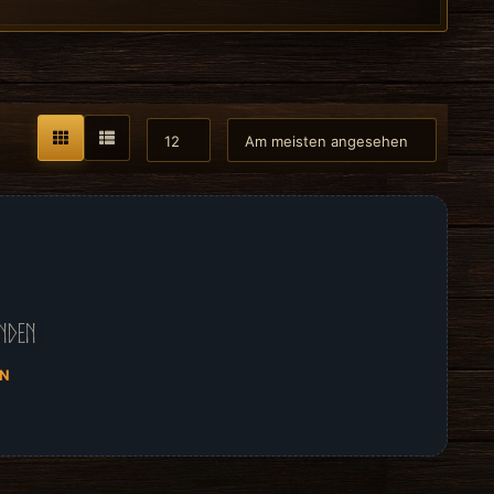
nden
EN