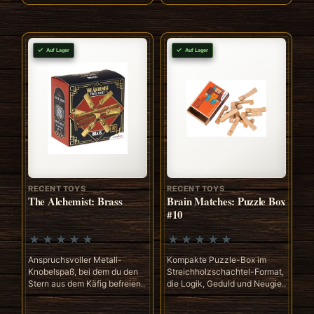
Auf Lager
Auf Lager
RECENT TOYS
RECENT TOYS
The Alchemist: Brass
Brain Matches: Puzzle Box
#10
Anspruchsvoller Metall-
Kompakte Puzzle-Box im
Knobelspaß, bei dem du den
Streichholzschachtel-Format,
Stern aus dem Käfig befreien..
die Logik, Geduld und Neugie..