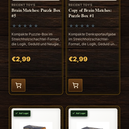
RECENT TOYS
RECENT TOYS
Brain Matches: Puzzle Box
Copy of Brain Matches:
#5
Puzzle Box #1
Kompakte Puzzle-Box im
Kompakte Denksportaufgabe
Streichholzschachtel-Format,
im Streichholzschachtel-
die Logik, Geduld und Neugie..
Format, die Logik, Geduld und
..
€2,99
€2,99
Auf Lager
Auf Lager