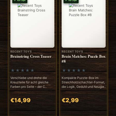
Auf Lager
Auf Lager
RECENT TOYS
RECENT TOYS
Brainstring Cross Teaser
Brain Matches: Puzzle Box
#8
Verschiebe und drehe die
Kompakte Puzzle-Box im
Kreuzteile für acht gleiche
Streichholzschachtel-Format,
Farben pro Seite – der C..
die Logik, Geduld und Neugie..
€14,99
€2,99