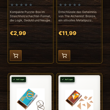
Kompakte Puzzle-Box im
Entschlüssle das Geheimnis
Streichholzschachtel-Format,
von The Alchemist: Bronze,
die Logik, Geduld und Neugie..
ein stilvolles Metallpuzz..
€2,99
€11,99
Auf Lager
Auf Lager