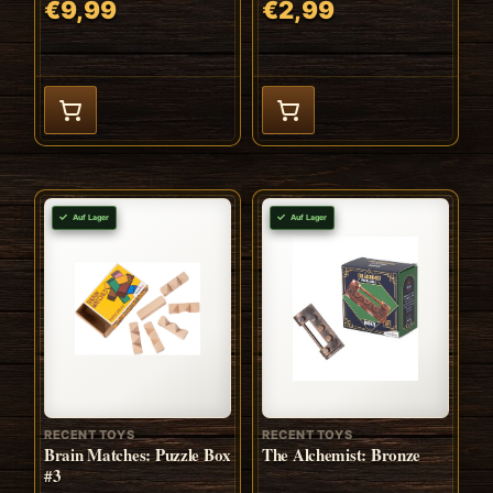
€9,99
€2,99
Auf Lager
Auf Lager
RECENT TOYS
RECENT TOYS
Brain Matches: Puzzle Box
The Alchemist: Bronze
#3