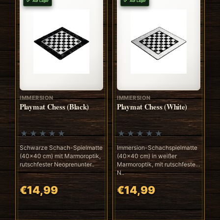
Auf Lager
Auf Lager
IMMERSION
IMMERSION
Playmat Chess (Black)
Playmat Chess (White)
Schwarze Schach-Spielmatte
Immersion-Schachspielmatte
(40x40 cm) mit Marmoroptik,
(40x40 cm) in weißer
rutschfester Neoprenunter..
Marmoroptik, mit rutschfester
N..
€14,99
€14,99