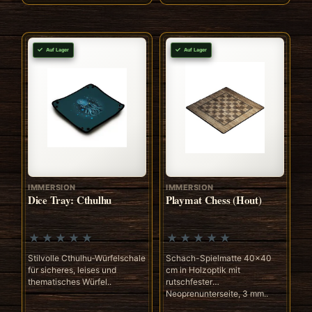
Auf Lager
Auf Lager
IMMERSION
IMMERSION
Dice Tray: Cthulhu
Playmat Chess (Hout)
Stilvolle Cthulhu‑Würfelschale
Schach-Spielmatte 40x40
für sicheres, leises und
cm in Holzoptik mit
thematisches Würfel..
rutschfester
Neoprenunterseite, 3 mm..