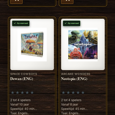
Op voorraad
Op voorraad
SPACE COWBOYS
ARCANE WONDERS
Dewan (ENG)
Neotopia (ENG)
2 tot 4 spelers
2 tot 4 spelers
Vanaf 10 jaar
Vanaf 8 jaar
Speeltijd: 40 min
Speeltijd: 45 min
Taal: Engels..
Taal: Engels..