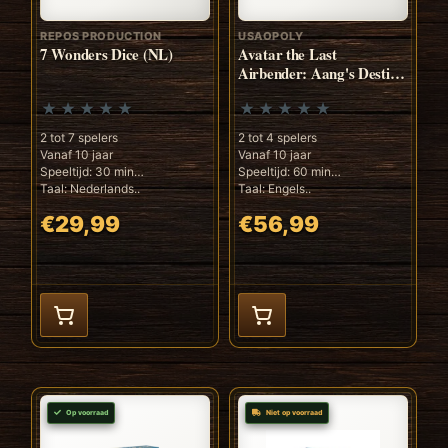
REPOS PRODUCTION
USAOPOLY
7 Wonders Dice (NL)
Avatar the Last
Airbender: Aang's Destiny
(ENG)
2 tot 7 spelers
2 tot 4 spelers
Vanaf 10 jaar
Vanaf 10 jaar
Speeltijd: 30 min
Speeltijd: 60 min
Taal: Nederlands..
Taal: Engels..
€29,99
€56,99
Op voorraad
Niet op voorraad