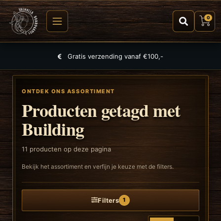
0
Grootste selectie aan spellen, puzzels en TCGs
ONTDEK ONS ASSORTIMENT
Producten getagd met
Building
11
producten op deze pagina
Bekijk het assortiment en verfijn je keuze met de filters.
Filters
1