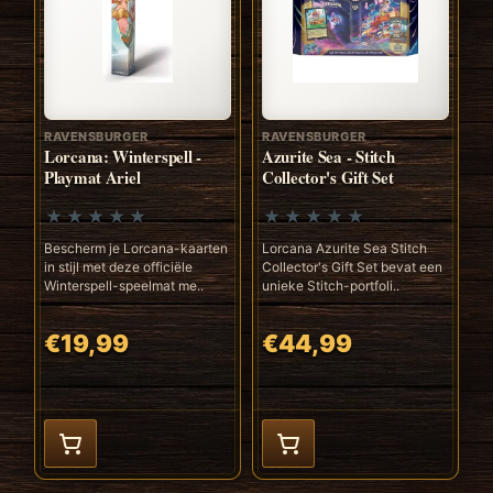
RAVENSBURGER
RAVENSBURGER
Lorcana: Winterspell -
Azurite Sea - Stitch
Playmat Ariel
Collector's Gift Set
Bescherm je Lorcana-kaarten
Lorcana Azurite Sea Stitch
in stijl met deze officiële
Collector's Gift Set bevat een
Winterspell-speelmat me..
unieke Stitch-portfoli..
€19,99
€44,99