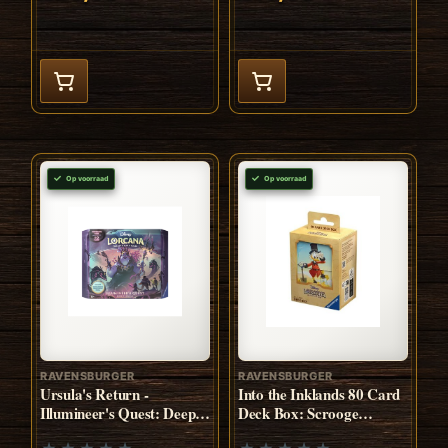
Op voorraad
Op voorraad
RAVENSBURGER
RAVENSBURGER
Ursula's Return -
Into the Inklands 80 Card
Illumineer's Quest: Deep
Deck Box: Scrooge
Trouble (ENG)
McDuck