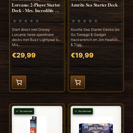
Lorcana: 2-Player Starter
Azurite Sea Starter Deck
Deck - Mrs. Incredible &
Buzz Lightyear
Start direct met Disney
Azurite Sea Starter Decks Go
Lorcana: twee speelklare
Go Tomago & Gadget
decks met Buzz Lightyear en
Hackwrench en Jim Hawkins
Mrs..
& Tigg..
€29,99
€19,99
Op voorraad
Op voorraad