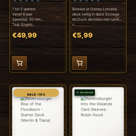
1 tot 2 spelers
Bewaar je Disney Lorcana
Vanaf 8 jaar
deck veilig in deze Scrooge
Speeltijd: 30 min
McDuck deckbox met ruimte
Taal: Engels..
v..
€49,99
€5,99
Op voorraad
Op voorraad
SALE -15%