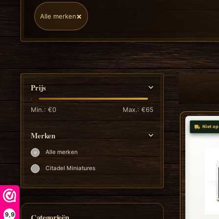
×
Alle merken
Prijs
Min.: €
0
Max.: €
65
Niet op
Merken
Alle merken
Citadel Miniatures
9,9
Categorieën