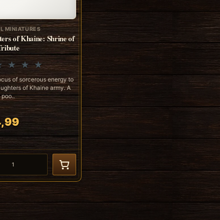
L MINIATURES
ers of Khaine: Shrine of
ribute
ocus of sorcerous energy to
ughters of Khaine army. A
 poo..
,99