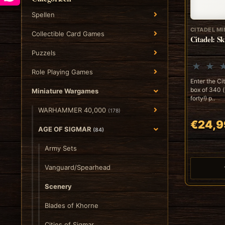
Spellen
CITADEL MI
Collectible Card Games
Citadel: Sk
Puzzels
Role Playing Games
Enter the Cit
box of 340 (
Miniature Wargames
forty!) p..
WARHAMMER 40,000
(178)
€24,9
AGE OF SIGMAR
(84)
Army Sets
Vanguard/Spearhead
Scenery
Blades of Khorne
Cities of Sigmar