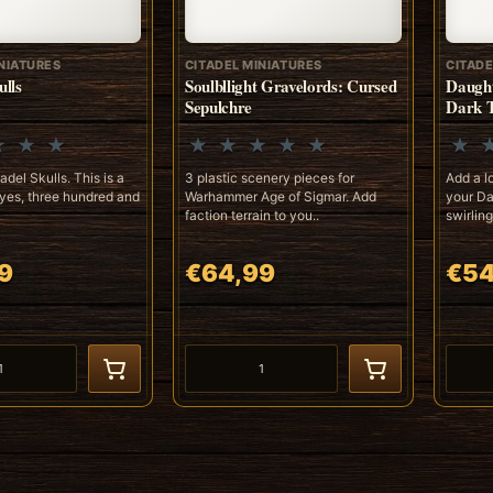
NIATURES
CITADEL MINIATURES
CITADE
ulls
Soulbllight Gravelords: Cursed
Daught
Sepulchre
Dark T
adel Skulls. This is a
3 plastic scenery pieces for
Add a l
yes, three hundred and
Warhammer Age of Sigmar. Add
your Da
faction terrain to you..
swirling
9
€64,99
€54