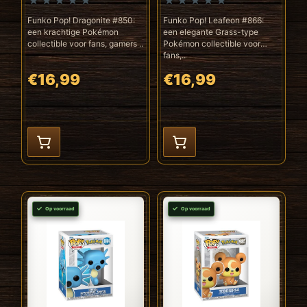
Funko Pop! Dragonite #850:
Funko Pop! Leafeon #866:
een krachtige Pokémon
een elegante Grass-type
collectible voor fans, gamers ..
Pokémon collectible voor
fans,..
€16,99
€16,99
Op voorraad
Op voorraad