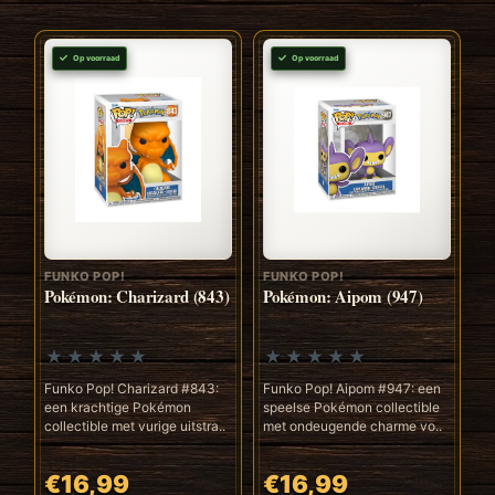
Op voorraad
Op voorraad
FUNKO POP!
FUNKO POP!
Pokémon: Charizard (843)
Pokémon: Aipom (947)
Funko Pop! Charizard #843:
Funko Pop! Aipom #947: een
een krachtige Pokémon
speelse Pokémon collectible
collectible met vurige uitstra..
met ondeugende charme vo..
€16,99
€16,99