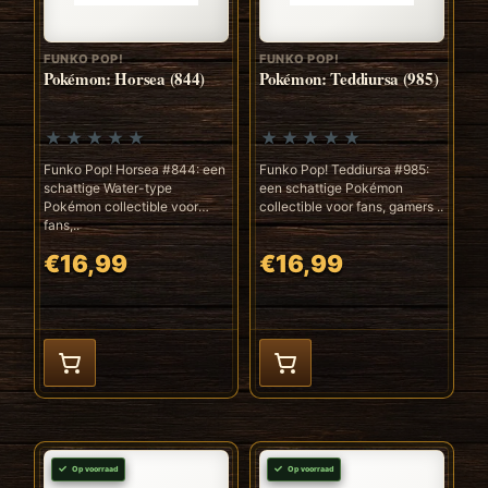
FUNKO POP!
FUNKO POP!
Pokémon: Horsea (844)
Pokémon: Teddiursa (985)
Funko Pop! Horsea #844: een
Funko Pop! Teddiursa #985:
schattige Water-type
een schattige Pokémon
Pokémon collectible voor
collectible voor fans, gamers ..
fans,..
€16,99
€16,99
Op voorraad
Op voorraad