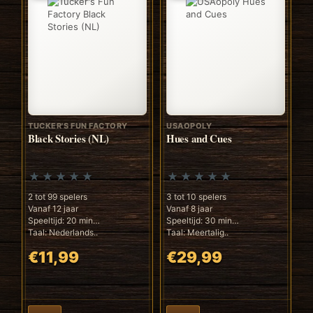
TUCKER'S FUN FACTORY
USAOPOLY
Black Stories (NL)
Hues and Cues
2 tot 99 spelers
3 tot 10 spelers
Vanaf 12 jaar
Vanaf 8 jaar
Speeltijd: 20 min
Speeltijd: 30 min
Taal: Nederlands..
Taal: Meertalig..
€11,99
€29,99