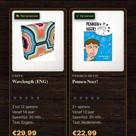
Niet op voorraad
Op voorraad
CMYK
PENNEN NEER!
Wavelength (ENG)
Pennen Neer!
2 tot 12 spelers
2+ spelers
Vanaf 14 jaar
Vanaf 12 jaar
Speeltijd: 30 min
Speeltijd: 30 min
Taal: Engels..
Taal: Nederlands..
€29,99
€22,99