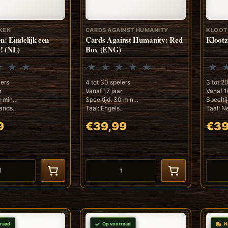
KEN
CARDS AGAINST HUMANITY
KLOOT
n: Eindelijk een
Cards Against Humanity: Red
Klootz
g! (NL)
Box (ENG)
lers
4 tot 30 spelers
3 tot 2
r
Vanaf 17 jaar
Vanaf 1
0 min
Speeltijd: 30 min
Speelti
ands..
Taal: Engels..
Taal: N
9
€39,99
€39
raad
Op voorraad
N