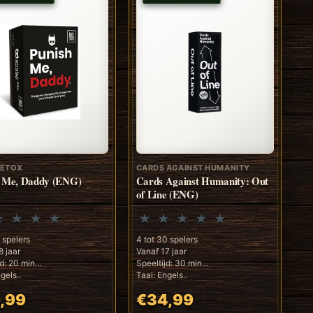
DETOX
CARDS AGAINST HUMANITY
h Me, Daddy (ENG)
Cards Against Humanity: Out
of Line (ENG)
0 spelers
4 tot 30 spelers
8 jaar
Vanaf 17 jaar
jd: 20 min
Speeltijd: 30 min
gels..
Taal: Engels..
,99
€34,99