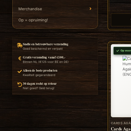
Merchandise
Op = opruiming!
Snelle en betrouwbare verzending
Goed beschermd en verpakt
Op voor
Gratis verzending vanaf €100,-
Binnen NL (€125 voor BE en DE)
Alleen de beste producten
Kwaliteit gegarandeerd
30 dagen recht op retour
Niet goed? Geld terug!
CARDS AGA
Cards Aga