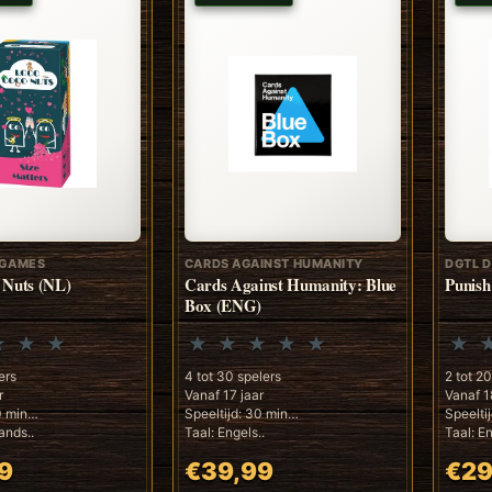
 GAMES
CARDS AGAINST HUMANITY
DGTL 
 Nuts (NL)
Cards Against Humanity: Blue
Punis
Box (ENG)
ers
4 tot 30 spelers
2 tot 2
r
Vanaf 17 jaar
Vanaf 1
0 min
Speeltijd: 30 min
Speelti
ands..
Taal: Engels..
Taal: En
9
€39,99
€29