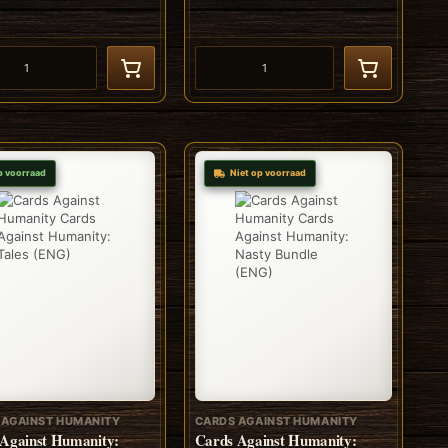
p voorraad
Niet op voorraad
 AGAINST HUMANITY
CARDS AGAINST HUMANITY
Against Humanity:
Cards Against Humanity: