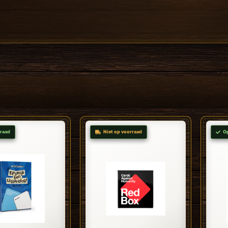
raad
Niet op voorraad
O