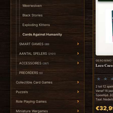
Weerwolven
Black Stories
Exploding Kittens
Cards Against Humanity
SMART GAMES
(89)
AANTAL SPELERS
(2101)
GERONIMO
ACCESSOIRES
(267)
Loco Coco
PREORDERS
(0)
Collectible Card Games
2 tot 12 spel
Vanaf 16 jaa
Puzzels
Speeltijd: 3
Taal: Nederl
Role Playing Games
€32,9
Miniature Wargames