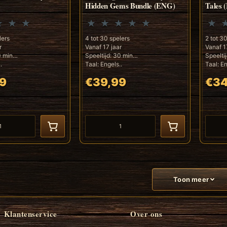
Hidden Gems Bundle (ENG)
Tales 
lers
4 tot 30 spelers
2 tot 3
r
Vanaf 17 jaar
Vanaf 1
0 min
Speeltijd: 30 min
Speelti
.
Taal: Engels..
Taal: En
9
€39,99
€34
Toon meer
Klantenservice
Over ons