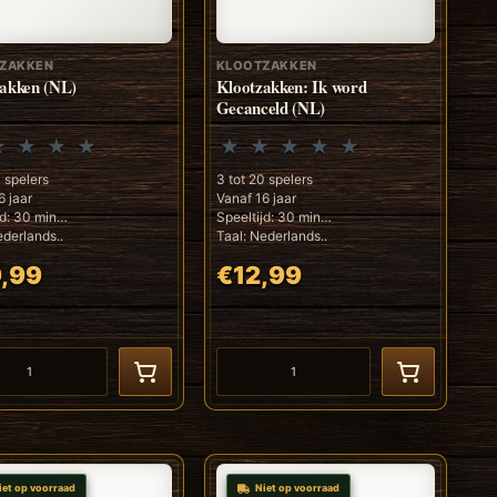
ZAKKEN
KLOOTZAKKEN
akken (NL)
Klootzakken: Ik word
Gecanceld (NL)
0 spelers
3 tot 20 spelers
6 jaar
Vanaf 16 jaar
jd: 30 min
Speeltijd: 30 min
ederlands..
Taal: Nederlands..
,99
€12,99
iet op voorraad
Niet op voorraad