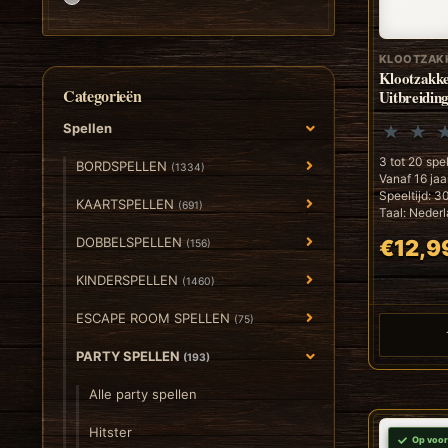
KLOOTZAK
Klootzakke
Categorieën
Uitbreidin
Spellen
3 tot 20 spe
BORDSPELLEN
(1334)
Vanaf 16 jaa
Speeltijd: 3
KAARTSPELLEN
(691)
Taal: Nederl
DOBBELSPELLEN
€12,9
(156)
KINDERSPELLEN
(1460)
ESCAPE ROOM SPELLEN
(75)
PARTY SPELLEN
(193)
Alle party spellen
Hitster
Op voor