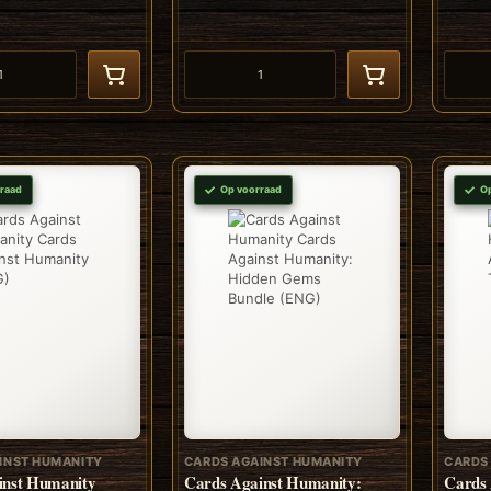
raad
Op voorraad
O
INST HUMANITY
CARDS AGAINST HUMANITY
CARDS
inst Humanity
Cards Against Humanity:
Cards 