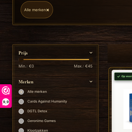
×
Alle merken
Prijs
Min.: €
0
Max.: €
45
Op voor
Merken
Alle merken
Cards Against Humanity
9,9
DGTL Detox
Geronimo Games
Klootzakken