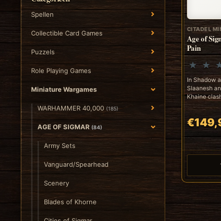
Spellen
CITADEL MI
Collectible Card Games
Age of Si
Pain
Puzzels
Role Playing Games
In Shadow an
Slaanesh an
Miniature Wargames
Khaine clash 
WARHAMMER 40,000
(185)
€149,
AGE OF SIGMAR
(84)
Army Sets
Vanguard/Spearhead
Scenery
Blades of Khorne
Cities of Sigmar