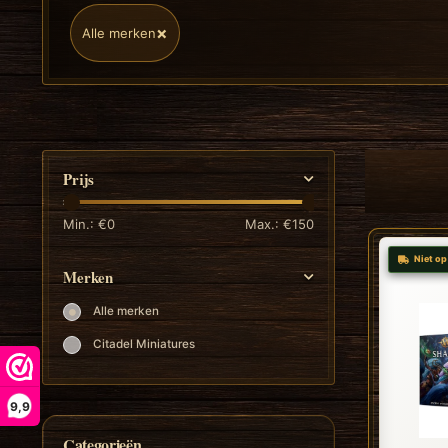
×
Alle merken
Prijs
Min.: €
0
Max.: €
150
Niet op
Merken
Alle merken
Citadel Miniatures
9,9
Categorieën