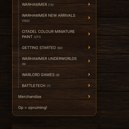
WARHAMMER
(13)
WARHAMMER NEW ARRIVALS
(100)
CITADEL COLOUR MINIATURE
PAINT
(271)
GETTING STARTED
(82)
WARHAMMER UNDERWORLDS
(6)
WARLORD GAMES
(8)
BATTLETECH
(7)
Merchandise
Op = opruiming!