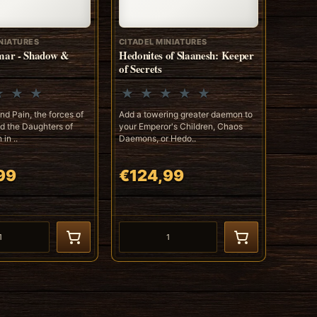
NIATURES
CITADEL MINIATURES
gmar - Shadow &
Hedonites of Slaanesh: Keeper
of Secrets
d Pain, the forces of
Add a towering greater daemon to
d the Daughters of
your Emperor's Children, Chaos
in ..
Daemons, or Hedo..
99
€124,99