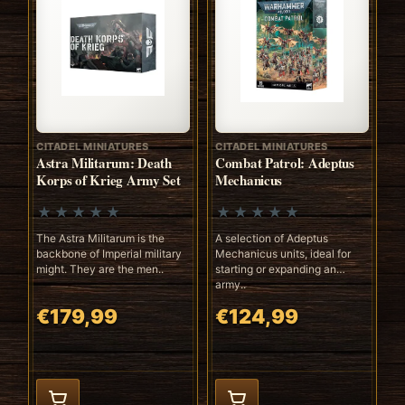
CITADEL MINIATURES
CITADEL MINIATURES
Astra Militarum: Death
Combat Patrol: Adeptus
Korps of Krieg Army Set
Mechanicus
The Astra Militarum is the
A selection of Adeptus
backbone of Imperial military
Mechanicus units, ideal for
might. They are the men..
starting or expanding an
army..
€179,99
€124,99