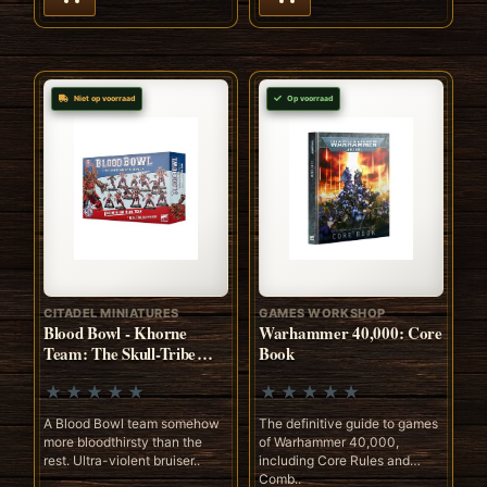
Niet op voorraad
Op voorraad
CITADEL MINIATURES
GAMES WORKSHOP
Blood Bowl - Khorne
Warhammer 40,000: Core
Team: The Skull-Tribe
Book
Slaughterers
A Blood Bowl team somehow
The definitive guide to games
more bloodthirsty than the
of Warhammer 40,000,
rest. Ultra-violent bruiser..
including Core Rules and
Comb..