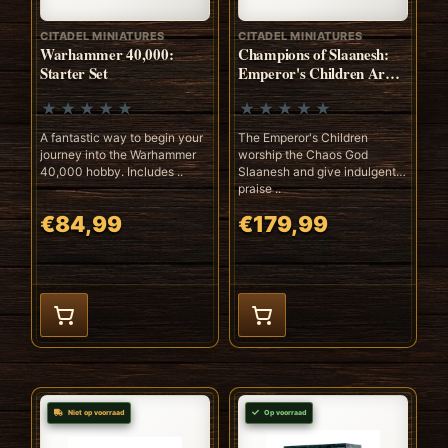
CITADEL MINIATURES
CITADEL MINIATURES
Warhammer 40,000:
Champions of Slaanesh:
Starter Set
Emperor's Children Army
Set
A fantastic way to begin your
The Emperor's Children
journey into the Warhammer
worship the Chaos God
40,000 hobby. Includes ..
Slaanesh and give indulgent
praise ..
€84,99
€179,99
Niet op voorraad
Op voorraad