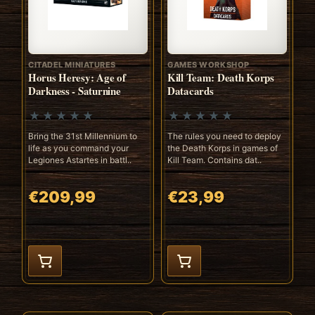
CITADEL MINIATURES
GAMES WORKSHOP
Horus Heresy: Age of
Kill Team: Death Korps
Darkness - Saturnine
Datacards
Bring the 31st Millennium to
The rules you need to deploy
life as you command your
the Death Korps in games of
Legiones Astartes in battl..
Kill Team. Contains dat..
€209,99
€23,99