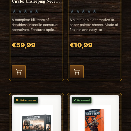
Circle: Unsleeping Necron
Sentinels
A complete kill team of
A sustainable alternative to
deathless insectile construct
paper palette sheets. Made of
operatives. Features optio..
flexible and easy-to-..
€59,99
€10,99
Niet op voorraad
Op voorraad