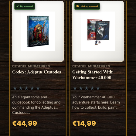
Op voorraad
Niet op voorraad
CITADEL MINIATURES
CITADEL MINIATURES
Codex: Adeptus Custodes
Getting Started With:
Warhammer 40,000
An elegant tome and
Your Warhammer 40,000
guidebook for collecting and
adventure starts here! Learn
commanding the Adeptus
how to collect, build, paint,..
Custodes..
€44,99
€14,99