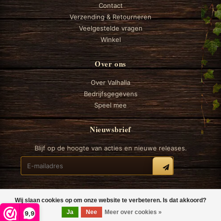
Contact
Verzending & Retourneren
Veelgestelde vragen
Winkel
Over ons
Over Valhalla
Bedrijfsgegevens
Speel mee
Nieuwsbrief
Blijf op de hoogte van acties en nieuwe releases.
Wij slaan cookies op om onze website te verbeteren. Is dat akkoord?
© 2026 Valhalla Boardgames
Ja
Nee
Meer over cookies »
9,9
Algemene voorwaarden
Privacy
Cookiebeleid