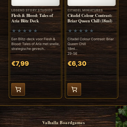
LEGEND STORY STUDIOS
CITADEL MINIATURES
Flesh & Blood: Tales of
Citadel Colour Contrast:
Aria Blitz Deck
Briar Queen Chill (18ml)
Een Blitz-deck voor Flesh &
Citadel Colour Contrast: Briar
Blood: Tales of Aria met snelle,
Queen Chill
strategische gevech..
18ml
29-56
€7,99
€6,30
Valhalla Boardgames