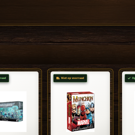
raad
Niet op voorraad
O