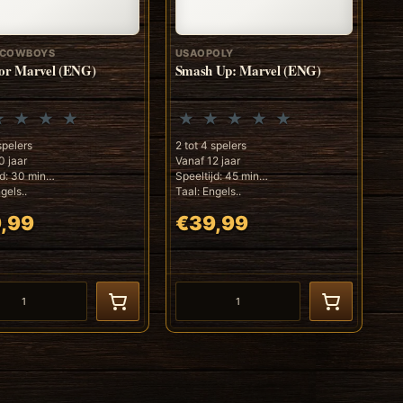
 COWBOYS
USAOPOLY
or Marvel (ENG)
Smash Up: Marvel (ENG)
spelers
2 tot 4 spelers
0 jaar
Vanaf 12 jaar
jd: 30 min
Speeltijd: 45 min
gels..
Taal: Engels..
,99
€39,99