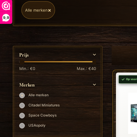
×
Alle merken
9,9
Prijs
Min.: €
0
Max.: €
40
Op voor
Merken
Alle merken
Citadel Miniatures
Space Cowboys
USAopoly