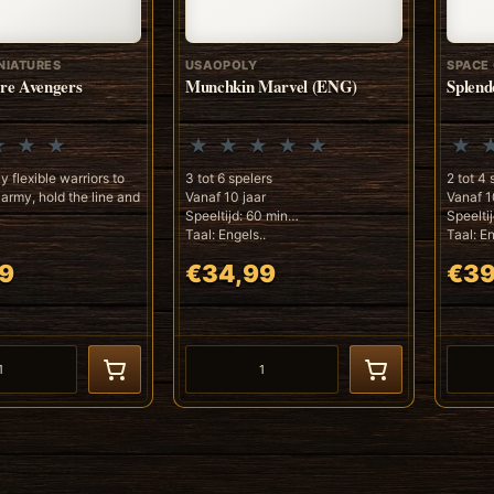
NIATURES
USAOPOLY
SPACE
ire Avengers
Munchkin Marvel (ENG)
Splend
y flexible warriors to
3 tot 6 spelers
2 tot 4 
 army, hold the line and
Vanaf 10 jaar
Vanaf 1
Speeltijd: 60 min
Speelti
Taal: Engels..
Taal: En
9
€34,99
€39