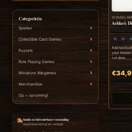
Categorieën
CITADEL MI
Aeldari: D
Spellen
Collectible Card Games
Add tacticall
Puzzels
your Aeldari
cut dow..
Role Playing Games
€34,9
Miniature Wargames
Merchandise
Op = opruiming!
Snelle en betrouwbare verzending
Goed beschermd en verpakt