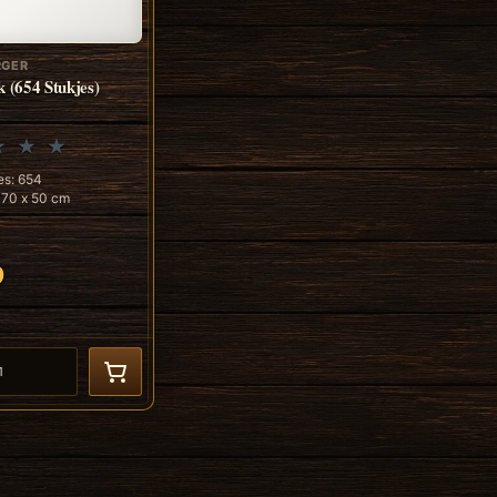
RGER
k (654 Stukjes)
es: 654
 70 x 50 cm
9