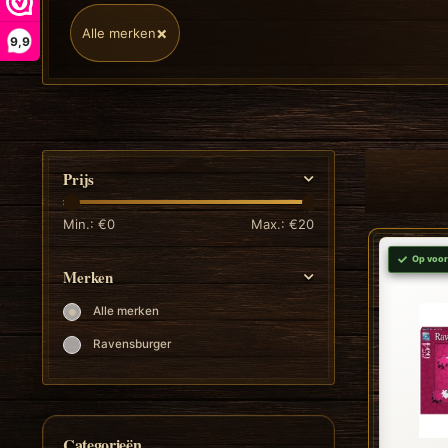
×
Alle merken
9,9
Prijs
Min.: €
0
Max.: €
20
Op voor
Merken
Alle merken
Ravensburger
Categorieën