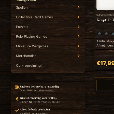
Spellen
RAVENSBU
Collectible Card Games
Krypt: Pin
Puzzels
Role Playing Games
Aantal stukj
Afmetingen:
Miniature Wargames
Merchandise
€17,9
Op = opruiming!
Snelle en betrouwbare verzending
Goed beschermd en verpakt
Gratis verzending vanaf €100,-
Binnen NL (€125 voor BE en DE)
Alleen de beste producten
Kwaliteit gegarandeerd