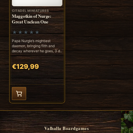
CITADEL MINIATURES
Maggotkin of Nurge:
Great Unclean One
Papa Nurgle’s mightiest
daemon, bringing filth and
decay wherever he goes, 3 d..
€129,99
Valhalla Boardgames