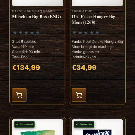
STEVE JACKSON GAMES
FUNKO POP!
Munchkin Big Box (ENG)
One Piece: Hungry Big
Mom (1268)
3 tot 6 spelers
Funko Pop! Deluxe Hungry Big
Vanaf 10 jaar
Mom brengt de machtige
Speeltijd: 90 min
Yonko groots en
Taal: Engels..
indrukwekken..
€134,99
€34,99
Op voorraad
Op voorraad