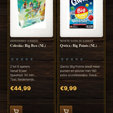
GERONIMO GAMES
WHITE GOBLIN GAMES
Celestia: Big Box (NL)
Qwixx: Big Points (NL)
2 tot 6 spelers
Qwixx: Big Points biedt meer
Vanaf 8 jaar
punten en plezier met 160
Speeltijd: 30 min
extra scoreblaadjes. Deze..
Taal: Nederlands..
€44,99
€9,99