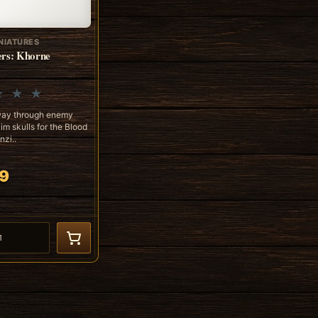
NIATURES
ers: Khorne
way through enemy
im skulls for the Blood
nzi..
9