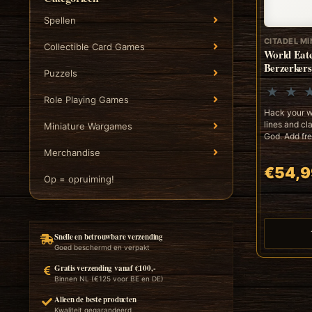
Spellen
CITADEL MI
Collectible Card Games
World Eat
Berzerkers
Puzzels
Role Playing Games
Hack your 
lines and cla
Miniature Wargames
God. Add fre
Merchandise
€54,9
Op = opruiming!
Snelle en betrouwbare verzending
Goed beschermd en verpakt
Gratis verzending vanaf €100,-
Binnen NL (€125 voor BE en DE)
Alleen de beste producten
Kwaliteit gegarandeerd