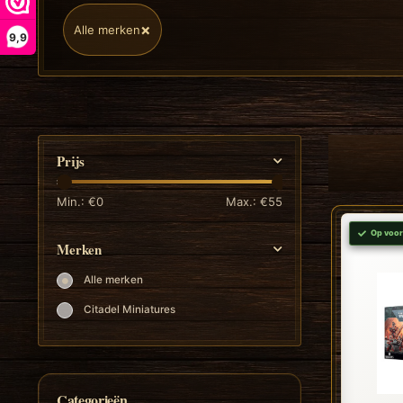
×
Alle merken
9,9
Prijs
Min.: €
0
Max.: €
55
Op voor
Merken
Alle merken
Citadel Miniatures
Categorieën