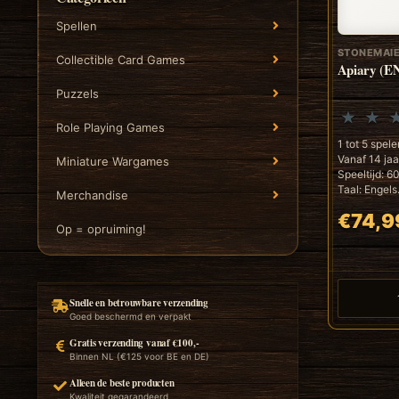
Spellen
STONEMAI
Collectible Card Games
Apiary (E
Puzzels
Role Playing Games
1 tot 5 spele
Vanaf 14 jaa
Miniature Wargames
Speeltijd: 6
Taal: Engels.
Merchandise
€74,9
Op = opruiming!
Snelle en betrouwbare verzending
Goed beschermd en verpakt
Gratis verzending vanaf €100,-
Binnen NL (€125 voor BE en DE)
Alleen de beste producten
Kwaliteit gegarandeerd