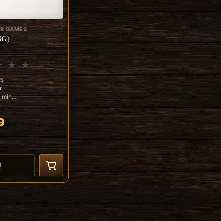
ER GAMES
NG)
rs
r
0 min
.
9