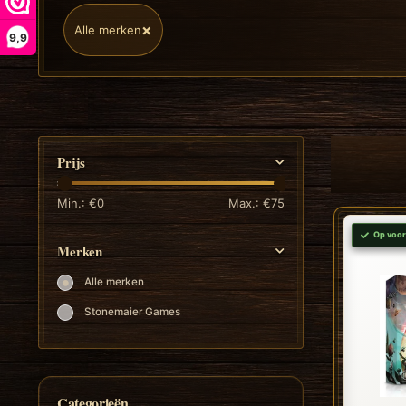
×
Alle merken
9,9
Prijs
Min.: €
0
Max.: €
75
Op voor
Merken
Alle merken
Stonemaier Games
Categorieën