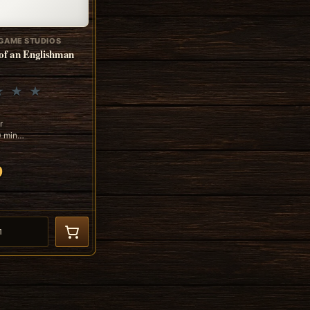
GAME STUDIOS
of an Englishman
r
0 min
9