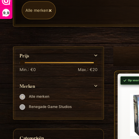
×
Alle merken
9,9
Prijs
Min.: €
0
Max.: €
20
Op voor
Merken
Alle merken
Renegade Game Studios
Categorieën