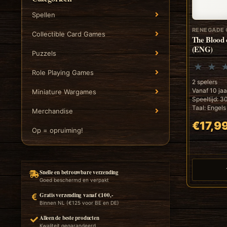
Spellen
RENEGADE 
Collectible Card Games
The Blood 
(ENG)
Puzzels
Role Playing Games
2 spelers
Vanaf 10 jaa
Miniature Wargames
Speeltijd: 3
Taal: Engels
Merchandise
€17,9
Op = opruiming!
Snelle en betrouwbare verzending
Goed beschermd en verpakt
Gratis verzending vanaf €100,-
Binnen NL (€125 voor BE en DE)
Alleen de beste producten
Kwaliteit gegarandeerd