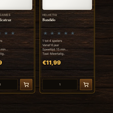
 GAMES
HELVETIQ
lcatraz
Bandido
rs
1 tot 4 spelers
Vanaf 6 jaar
5 min
Speeltijd: 15 min
ig..
Taal: Meertalig..
9
€11,99