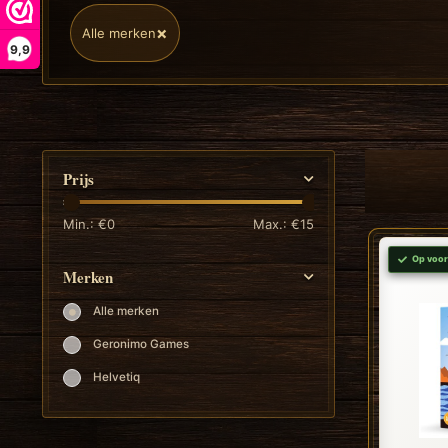
×
Alle merken
9,9
Prijs
Min.: €
0
Max.: €
15
Op voor
Merken
Alle merken
Geronimo Games
Helvetiq