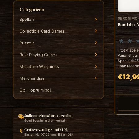
Categorieën
GERONIMO
Spellen
Bandido: A
Collectible Card Games
Puzzels
1 tot 4 spele
Role Playing Games
Vanaf 6 jaar
Speeltijd: 1
Taal: Meertal
Miniature Wargames
€12,9
Merchandise
Op = opruiming!
Snelle en betrouwbare verzending
Goed beschermd en verpakt
Gratis verzending vanaf €100,-
Binnen NL (€125 voor BE en DE)