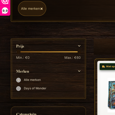
×
Alle merken
9,9
Prijs
Min.: €
0
Max.: €
60
Niet op
Merken
Alle merken
Days of Wonder
Categorieën