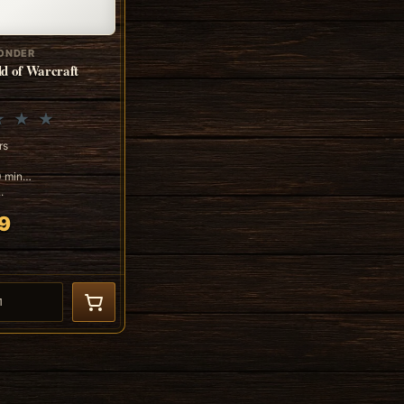
ONDER
d of Warcraft
rs
0 min
.
9