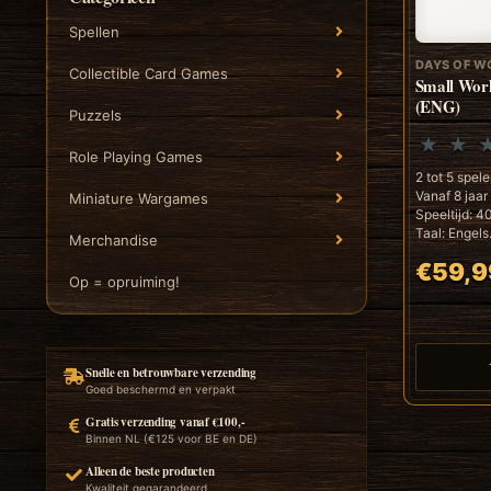
Spellen
DAYS OF W
Collectible Card Games
Small Worl
(ENG)
Puzzels
Role Playing Games
2 tot 5 spele
Vanaf 8 jaar
Miniature Wargames
Speeltijd: 4
Taal: Engels.
Merchandise
€59,9
Op = opruiming!
Snelle en betrouwbare verzending
Goed beschermd en verpakt
Gratis verzending vanaf €100,-
Binnen NL (€125 voor BE en DE)
Alleen de beste producten
Kwaliteit gegarandeerd