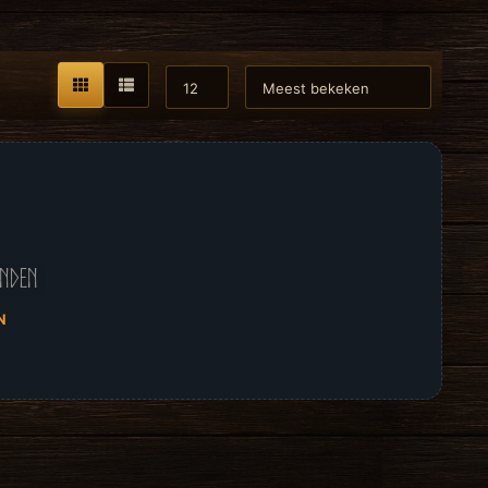
onden
N