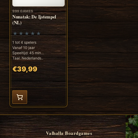
999 GAMES
Nunatak: De Ijstempel
(NL)
1 tot 4 spelers
Vanaf 10 jaar
Speeltijd: 45 min
Taal: Nederlands..
€39,99
Valhalla Boardgames