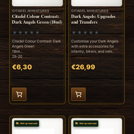
CITADEL MINIATURES
CITADEL MINIATURES
Citadel Colour Contrast:
Dark Angels: Upgrades
Dark Angels Green (18ml)
and Transfers
Citadel Colour Contrast: Dark
Customise your Dark Angels
Angels Green
with extra accessories for
18ml
infantry, bikers, and vehi..
29-20
€6,30
€26,99
Niet op voorraad
Niet op voorraad