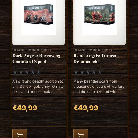
CITADEL MINIATURES
CITADEL MINIATURES
Dark Angels: Ravenwing
Blood Angels: Furioso
Command Squad
Dreadnought
A swift and deadly addition to
Many bear the scars from
any Dark Angels army. Ornate
thousands of years of warfare
bikes and armour mak..
and they are revered with..
€49,99
€49,99