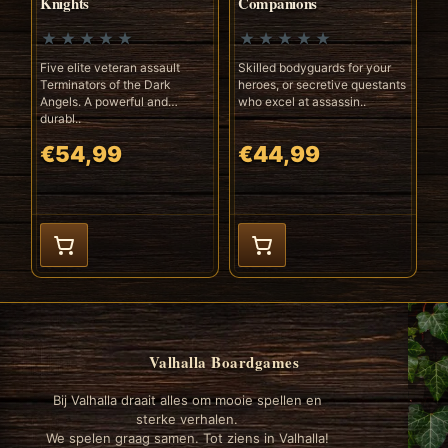
Knights
Companions
Five elite veteran assault
Skilled bodyguards for your
Terminators of the Dark
heroes, or secretive questants
Angels. A powerful and
who excel at assassin..
durabl..
€54,99
€44,99
Valhalla Boardgames
Bij Valhalla draait alles om mooie spellen en
sterke verhalen.
We spelen graag samen. Tot ziens in Valhalla!