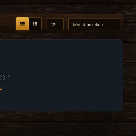
onden
N