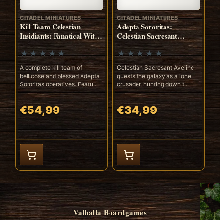
CITADEL MINIATURES
CITADEL MINIATURES
Kill Team Celestian
Adepta Sororitas:
Insidiants: Fanatical Witch
Celestian Sacresant
Slayers of the Adepta
Aveline
Sororitas
A complete kill team of
Celestian Sacresant Aveline
bellicose and blessed Adepta
quests the galaxy as a lone
Sororitas operatives. Featu..
crusader, hunting down t..
€54,99
€34,99
Valhalla Boardgames