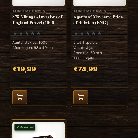
ACADEMY GAMES
ACADEMY GAMES
878 Vikings - Invasions of
Agents of Mayhem: Pride
England Puzzel (1000
of Babylon (ENG)
Stukjes)
Aantal stukjes: 1000
2 tot 4 spelers
Afmetingen: 68 x 49 cm
Vanaf 13 jaar
Speeltijd: 60 min
Taal: Engels..
€19,99
€74,99
Op voorraad