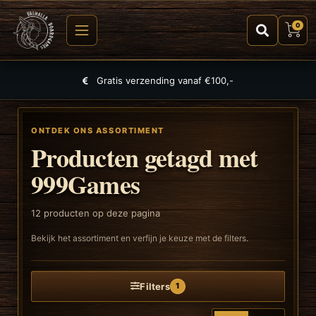
0
Grootste selectie aan spellen, puzzels en TCGs
ONTDEK ONS ASSORTIMENT
Producten getagd met
999Games
12
producten op deze pagina
Bekijk het assortiment en verfijn je keuze met de filters.
Filters
1