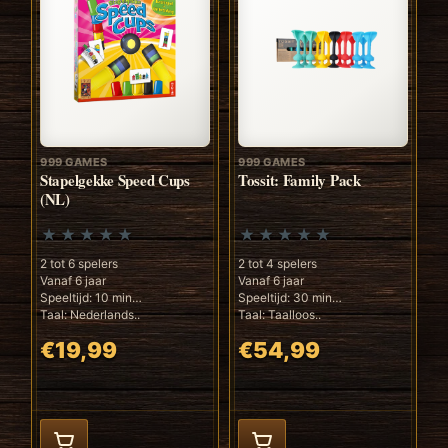
999 GAMES
999 GAMES
Stapelgekke Speed Cups
Tossit: Family Pack
(NL)
2 tot 6 spelers
2 tot 4 spelers
Vanaf 6 jaar
Vanaf 6 jaar
Speeltijd: 10 min
Speeltijd: 30 min
Taal: Nederlands..
Taal: Taalloos..
€19,99
€54,99