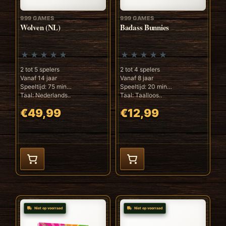
999 GAMES
999 GAMES
Wolven (NL)
Badass Bunnies
2 tot 5 spelers
2 tot 4 spelers
Vanaf 14 jaar
Vanaf 8 jaar
Speeltijd: 75 min
Speeltijd: 20 min
Taal: Nederlands..
Taal: Taalloos..
€49,99
€12,99
Niet op voorraad
Niet op voorraad