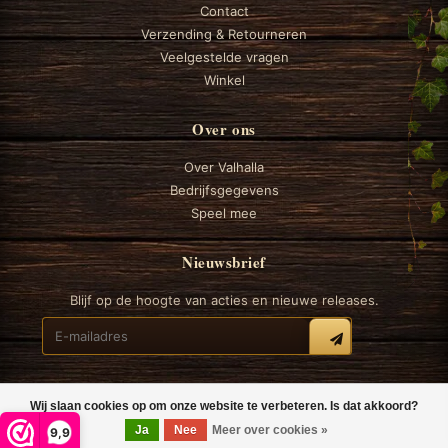
Contact
Verzending & Retourneren
Veelgestelde vragen
Winkel
Over ons
Over Valhalla
Bedrijfsgegevens
Speel mee
Nieuwsbrief
Blijf op de hoogte van acties en nieuwe releases.
Wij slaan cookies op om onze website te verbeteren. Is dat akkoord?
© 2026 Valhalla Boardgames
Ja
Nee
Meer over cookies »
9,9
Algemene voorwaarden
Privacy
Cookiebeleid