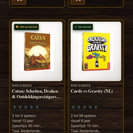
Niet op voorraad
Op voorraad
999 GAMES
999 GAMES
Catan: Schatten, Draken
Cards vs Gravity (NL)
& Ontdekkingsreizigers
(NL)
3 tot 4 spelers
2 tot 99 spelers
Vanaf 12 jaar
Vanaf 6 jaar
Speeltijd: 60 min
Speeltijd: 10 min
Taal: Nederlands..
Taal: Nederlands..