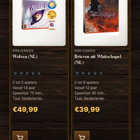
999 GAMES
999 GAMES
Wolven (NL)
Brieven uit Whitechapel
(NL)
2 tot 5 spelers
2 tot 6 spelers
Vanaf 14 jaar
Vanaf 12 jaar
Speeltijd: 75 min
Speeltijd: 90 min
Taal: Nederlands..
Taal: Nederlands..
€49,99
€39,99