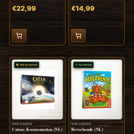
€22,99
€14,99
Niet op voorraad
Op voorraad
999 GAMES
999 GAMES
Catan: Kosmonauten (NL)
Beverbende (NL)