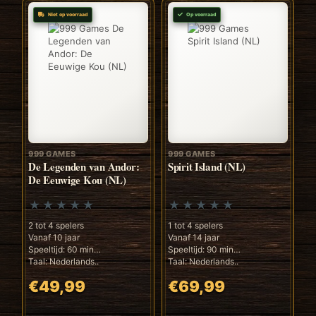
Niet op voorraad
Op voorraad
999 GAMES
999 GAMES
De Legenden van Andor:
Spirit Island (NL)
De Eeuwige Kou (NL)
2 tot 4 spelers
1 tot 4 spelers
Vanaf 10 jaar
Vanaf 14 jaar
Speeltijd: 60 min
Speeltijd: 90 min
Taal: Nederlands..
Taal: Nederlands..
€49,99
€69,99