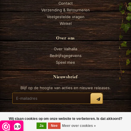
Contact
Verzending & Retourneren
Veelgestelde vragen
Winkel
Over ons
Over Valhalla
Bedrijfsgegevens
Speel mee
Nieuwsbrief
Blijf op de hoogte van acties en nieuwe releases.
Wij slaan cookies op om onze website te verbeteren. Is dat akkoord?
© 2026 Valhalla Boardgames
Ja
Nee
Meer over cookies »
9,9
Algemene voorwaarden
Privacy
Cookiebeleid