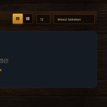
onden
N