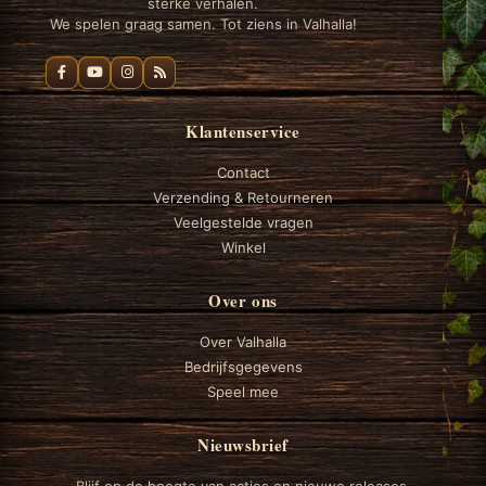
sterke verhalen.
We spelen graag samen. Tot ziens in Valhalla!
Klantenservice
Contact
Verzending & Retourneren
Veelgestelde vragen
Winkel
Over ons
Over Valhalla
Bedrijfsgegevens
Speel mee
Nieuwsbrief
Blijf op de hoogte van acties en nieuwe releases.