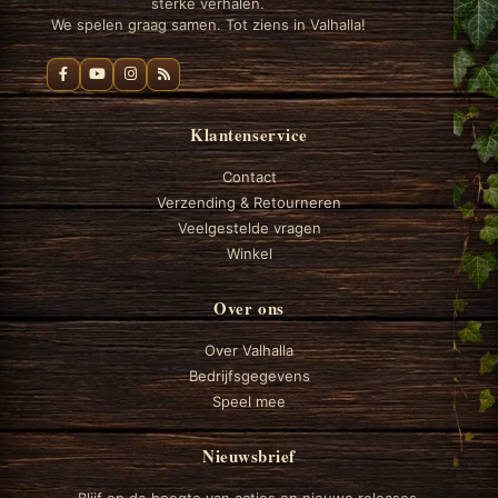
sterke verhalen.
We spelen graag samen. Tot ziens in Valhalla!
Klantenservice
Contact
Verzending & Retourneren
Veelgestelde vragen
Winkel
Over ons
Over Valhalla
Bedrijfsgegevens
Speel mee
Nieuwsbrief
Blijf op de hoogte van acties en nieuwe releases.