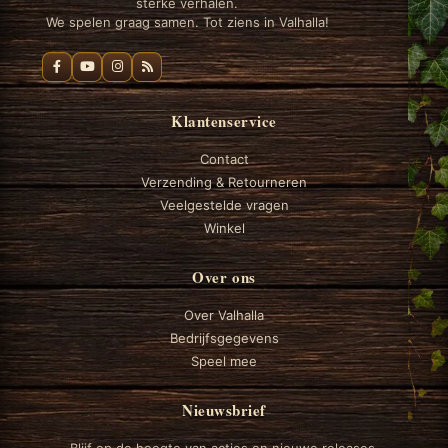
sterke verhalen.
We spelen graag samen. Tot ziens in Valhalla!
Klantenservice
Contact
Verzending & Retourneren
Veelgestelde vragen
Winkel
Over ons
Over Valhalla
Bedrijfsgegevens
Speel mee
Nieuwsbrief
Blijf op de hoogte van acties en nieuwe releases.