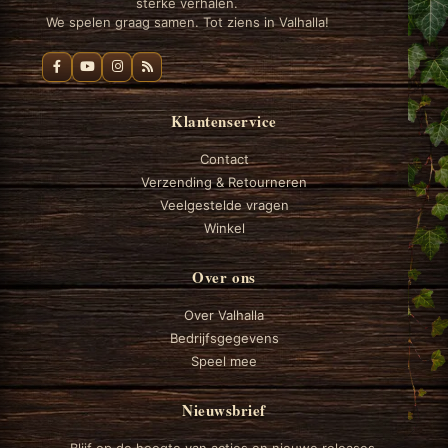
sterke verhalen.
We spelen graag samen. Tot ziens in Valhalla!
Klantenservice
Contact
Verzending & Retourneren
Veelgestelde vragen
Winkel
Over ons
Over Valhalla
Bedrijfsgegevens
Speel mee
Nieuwsbrief
Blijf op de hoogte van acties en nieuwe releases.