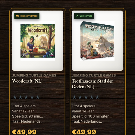
Niet op voorraad
Op voorraad
JUMPING TURTLE GAMES
JUMPING TURTLE GAMES
Woodcraft (NL)
Teotihuacan: Stad der
Goden (NL)
1 tot 4 spelers
1 tot 4 spelers
Vanaf 12 jaar
Vanaf 14 jaar
Speeltijd: 90 min
Speeltijd: 100 minuten
Taal: Nederlands..
Taal: Nederlands..
€49,99
€49,99