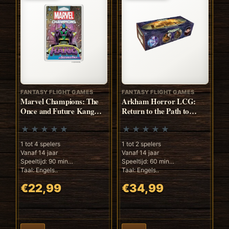
FANTASY FLIGHT GAMES
FANTASY FLIGHT GAMES
Marvel Champions: The
Arkham Horror LCG:
Once and Future Kang
Return to the Path to
Scenario Pack (ENG)
Carcosa (ENG)
1 tot 4 spelers
1 tot 2 spelers
Vanaf 14 jaar
Vanaf 14 jaar
Speeltijd: 90 min
Speeltijd: 60 min
Taal: Engels..
Taal: Engels..
€22,99
€34,99