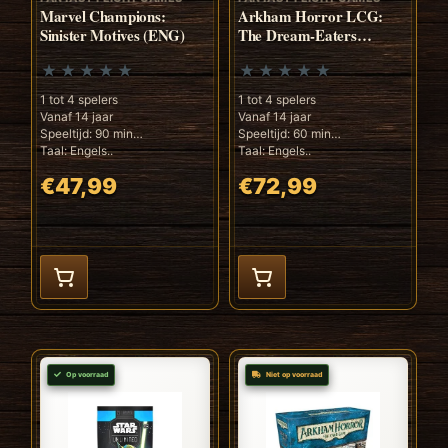
Marvel Champions:
Arkham Horror LCG:
Sinister Motives (ENG)
The Dream-Eaters
Campaign Expansion
(ENG)
1 tot 4 spelers
1 tot 4 spelers
Vanaf 14 jaar
Vanaf 14 jaar
Speeltijd: 90 min
Speeltijd: 60 min
Taal: Engels..
Taal: Engels..
€47,99
€72,99
Op voorraad
Niet op voorraad