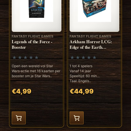
FANTASY FLIGHT GAMES
FANTASY FLIGHT GAMES
Legends of the Force -
Arkham Horror LCG:
Booster
Edge of the Earth
Investigator Expansion
(ENG)
Open een wereld vol Star
1 tot 4 spelers
Wars‑actie met 16 kaarten per
Vanaf 14 jaar
booster om je Star Wars..
Speeltijd: 60 min
Taal: Engels..
€4,99
€44,99