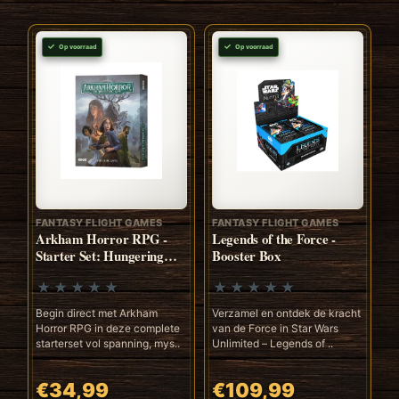
Op voorraad
Op voorraad
FANTASY FLIGHT GAMES
FANTASY FLIGHT GAMES
Arkham Horror RPG -
Legends of the Force -
Starter Set: Hungering
Booster Box
Abyss (ENG)
Begin direct met Arkham
Verzamel en ontdek de kracht
Horror RPG in deze complete
van de Force in Star Wars
starterset vol spanning, mys..
Unlimited – Legends of ..
€34,99
€109,99