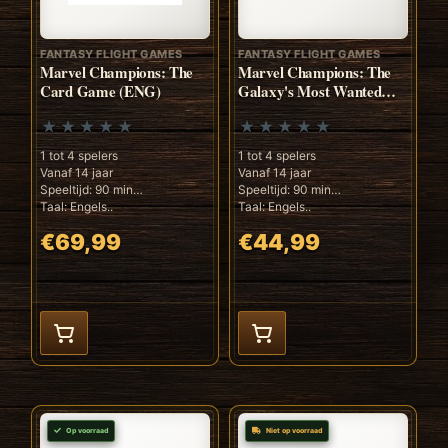
FANTASY FLIGHT GAMES
FANTASY FLIGHT GAMES
Marvel Champions: The
Marvel Champions: The
Card Game (ENG)
Galaxy's Most Wanted
(ENG)
1 tot 4 spelers
1 tot 4 spelers
Vanaf 14 jaar
Vanaf 14 jaar
Speeltijd: 90 min
Speeltijd: 90 min
Taal: Engels..
Taal: Engels..
€69,99
€44,99
Op voorraad
Niet op voorraad