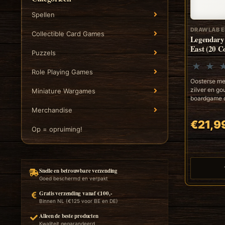
Spellen
DRAWLAB E
Collectible Card Games
Legendary 
East (20 C
Puzzels
Role Playing Games
Oosterse me
zilver en go
Miniature Wargames
boardgame o
Merchandise
€21,9
Op = opruiming!
Snelle en betrouwbare verzending
Goed beschermd en verpakt
Gratis verzending vanaf €100,-
Binnen NL (€125 voor BE en DE)
Alleen de beste producten
Kwaliteit gegarandeerd