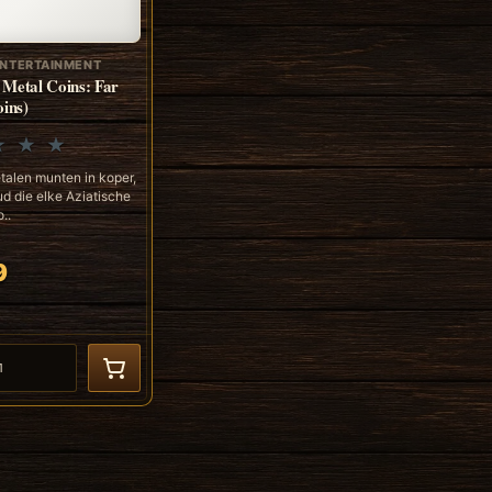
NTERTAINMENT
Metal Coins: Far
oins)
talen munten in koper,
ud die elke Aziatische
..
9