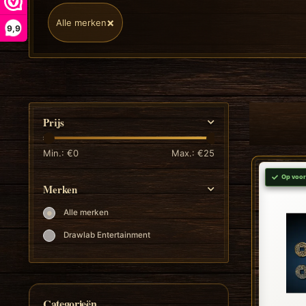
×
Alle merken
9,9
Prijs
Min.: €
0
Max.: €
25
Op voor
Merken
Alle merken
Drawlab Entertainment
Categorieën