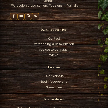
sterke verhalen.
We spelen graag samen. Tot ziens in Valhalla!
Klantenservice
Contact
Verzending & Retourneren
Veelgestelde vragen
Winkel
Over ons
Over Valhalla
Bedrijfsgegevens
Speel mee
Nieuwsbrief
Blijf op de hoogte van acties en nieuwe releases.