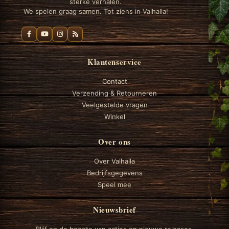
sterke verhalen.
We spelen graag samen. Tot ziens in Valhalla!
Klantenservice
Contact
Verzending & Retourneren
Veelgestelde vragen
Winkel
Over ons
Over Valhalla
Bedrijfsgegevens
Speel mee
Nieuwsbrief
Blijf op de hoogte van acties en nieuwe releases.