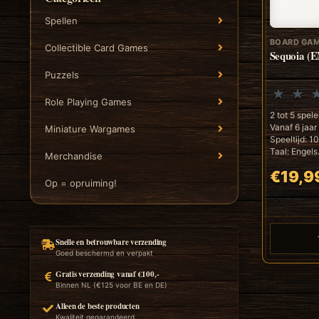
Spellen
BOARD GAM
Collectible Card Games
Sequoia (
Puzzels
Role Playing Games
2 tot 5 spele
Vanaf 6 jaar
Miniature Wargames
Speeltijd: 1
Taal: Engels.
Merchandise
€19,9
Op = opruiming!
Snelle en betrouwbare verzending
Goed beschermd en verpakt
Gratis verzending vanaf €100,-
Binnen NL (€125 voor BE en DE)
Alleen de beste producten
Kwaliteit gegarandeerd