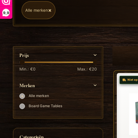
×
Alle merken
9,9
Prijs
Min.: €
0
Max.: €
20
Niet op
Merken
Alle merken
Board Game Tables
Categorieën