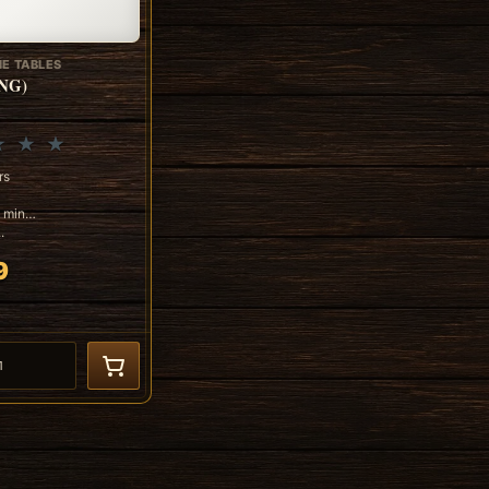
E TABLES
ENG)
rs
0 min
.
9