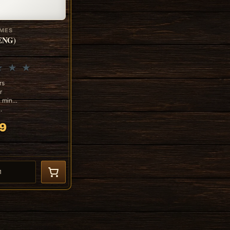
AMES
(ENG)
rs
r
0 min
.
9