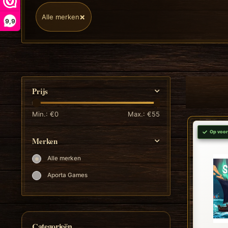
×
Alle merken
9,9
Prijs
Min.: €
0
Max.: €
55
Op voor
Merken
Alle merken
Aporta Games
Categorieën