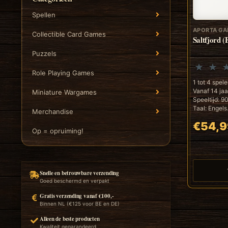
Spellen
APORTA G
Collectible Card Games
Saltfjord 
Puzzels
Role Playing Games
1 tot 4 spele
Vanaf 14 jaa
Miniature Wargames
Speeltijd: 9
Taal: Engels.
Merchandise
€54,9
Op = opruiming!
Snelle en betrouwbare verzending
Goed beschermd en verpakt
Gratis verzending vanaf €100,-
Binnen NL (€125 voor BE en DE)
Alleen de beste producten
Kwaliteit gegarandeerd